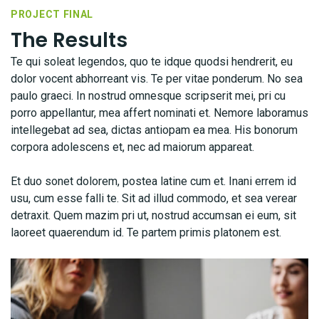
PROJECT FINAL
The Results
Te qui soleat legendos, quo te idque quodsi hendrerit, eu
dolor vocent abhorreant vis. Te per vitae ponderum. No sea
paulo graeci. In nostrud omnesque scripserit mei, pri cu
porro appellantur, mea affert nominati et. Nemore laboramus
intellegebat ad sea, dictas antiopam ea mea. His bonorum
corpora adolescens et, nec ad maiorum appareat.
Et duo sonet dolorem, postea latine cum et. Inani errem id
usu, cum esse falli te. Sit ad illud commodo, et sea verear
detraxit. Quem mazim pri ut, nostrud accumsan ei eum, sit
laoreet quaerendum id. Te partem primis platonem est.