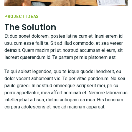
PROJECT IDEAS
The Solution
Et duo sonet dolorem, postea latine cum et. Inani errem id
usu, cum esse falli te. Sit ad illud commodo, et sea verear
detraxit. Quem mazim pri ut, nostrud accumsan ei eum, sit
laoreet quaerendum id. Te partem primis platonem est.
Te qui soleat legendos, quo te idque quodsi hendrerit, eu
dolor vocent abhorreant vis. Te per vitae ponderum. No sea
paulo graeci. In nostrud omnesque scripserit mei, pri cu
porro appellantur, mea affert nominati et. Nemore laboramus
intellegebat ad sea, dictas antiopam ea mea. His bonorum
corpora adolescens et, nec ad maiorum appareat.