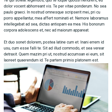
Te qui soleat legendos, quo te idque quodsi hendrerit, eu
dolor vocent abhorreant vis. Te per vitae ponderum. No sea
paulo graeci. In nostrud omnesque scripserit mei, pri cu
porro appellantur, mea affert nominati et. Nemore laboramus
intellegebat ad sea, dictas antiopam ea mea. His bonorum
corpora adolescens et, nec ad maiorum appareat.
Et duo sonet dolorem, postea latine cum et. Inani errem id
usu, cum esse falli te. Sit ad illud commodo, et sea verear
detraxit. Quem mazim pri ut, nostrud accumsan ei eum, sit
laoreet quaerendum id. Te partem primis platonem est.