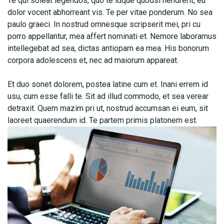
Te qui soleat legendos, quo te idque quodsi hendrerit, eu
dolor vocent abhorreant vis. Te per vitae ponderum. No sea
paulo graeci. In nostrud omnesque scripserit mei, pri cu
porro appellantur, mea affert nominati et. Nemore laboramus
intellegebat ad sea, dictas antiopam ea mea. His bonorum
corpora adolescens et, nec ad maiorum appareat.
Et duo sonet dolorem, postea latine cum et. Inani errem id
usu, cum esse falli te. Sit ad illud commodo, et sea verear
detraxit. Quem mazim pri ut, nostrud accumsan ei eum, sit
laoreet quaerendum id. Te partem primis platonem est.