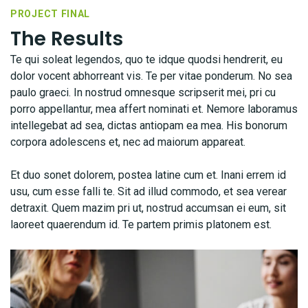
PROJECT FINAL
The Results
Te qui soleat legendos, quo te idque quodsi hendrerit, eu
dolor vocent abhorreant vis. Te per vitae ponderum. No sea
paulo graeci. In nostrud omnesque scripserit mei, pri cu
porro appellantur, mea affert nominati et. Nemore laboramus
intellegebat ad sea, dictas antiopam ea mea. His bonorum
corpora adolescens et, nec ad maiorum appareat.
Et duo sonet dolorem, postea latine cum et. Inani errem id
usu, cum esse falli te. Sit ad illud commodo, et sea verear
detraxit. Quem mazim pri ut, nostrud accumsan ei eum, sit
laoreet quaerendum id. Te partem primis platonem est.