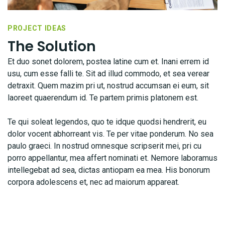
PROJECT IDEAS
The Solution
Et duo sonet dolorem, postea latine cum et. Inani errem id
usu, cum esse falli te. Sit ad illud commodo, et sea verear
detraxit. Quem mazim pri ut, nostrud accumsan ei eum, sit
laoreet quaerendum id. Te partem primis platonem est.
Te qui soleat legendos, quo te idque quodsi hendrerit, eu
dolor vocent abhorreant vis. Te per vitae ponderum. No sea
paulo graeci. In nostrud omnesque scripserit mei, pri cu
porro appellantur, mea affert nominati et. Nemore laboramus
intellegebat ad sea, dictas antiopam ea mea. His bonorum
corpora adolescens et, nec ad maiorum appareat.